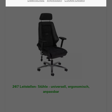
Datenschutz
Impressum
Cookie-Details
24h
/ 365days
We offer support for our customers
Mon - Fri 8:00am - 5:00pm
(GMT +1)
Get in touch
Cybersteel Inc.
376-293 City Road, Suite 600
San Francisco, CA 94102
24/7 Leitstellen- Stühle - universell, ergonomisch,
Have any questions?
anpassbar
+44 1234 567 890
Drop us a line