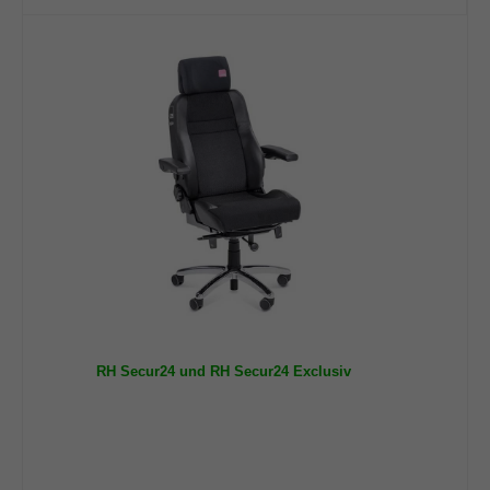
info@yourdomain.com
About us
Lorem ipsum dolor sit amet, consectetuer
adipiscing elit.
Aenean commodo ligula eget dolor. Aenean massa.
Cum sociis natoque penatibus et magnis dis parturient
montes, nascetur ridiculus mus. Donec quam felis,
ultricies nec.
RH Secur24 und RH Secur24 Exclusiv