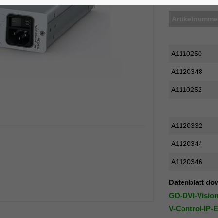
Artikelnumme
A1110250
A1120348
A1110252
A1120332
A1120344
A1120346
Datenblatt do
GD-DVI-Vision
V-Control-IP-