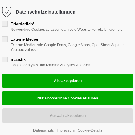
Datenschutzeinstellungen
ort
Get in touch
Erforderlich*
Leitstände
MultiViewer
V-MultiCon
Notwendige Cookies zulassen damit die Website korrekt funktioniert
sum dolor sit amet:
Cybersteel Inc.
376-293 City Road, Suite 600
Externe Medien
Externe Medien wie Google Fonts, Google Maps, OpenStreetMap und
San Francisco, CA 94102
Youtube zulassen
4h
G&D DVI-
Statistik
/ 365days
Have any questions?
Google Analytics und Matomo Analytics zulassen
Single-Link-DV
+44 1234 567 890
Drop us a line
Produkthighli
info@yourdomain.com
 support for our customers
ri 8:00am - 5:00pm
(GMT +1)
Unterstützte In
1920 × 1080i @
1920 × 1080i @
1440 × 576i @ 
Datenschutz
Impressum
Cookie-Details
1440 × 480i @ 