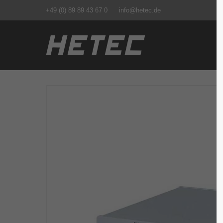
+49 (0) 89 89 43 67 0
info@hetec.de
Login
Supp
Benutzername
Lorem ip
2
Passwort
We offer
Anmelden
Mon - F
Register
|
Lost your password?