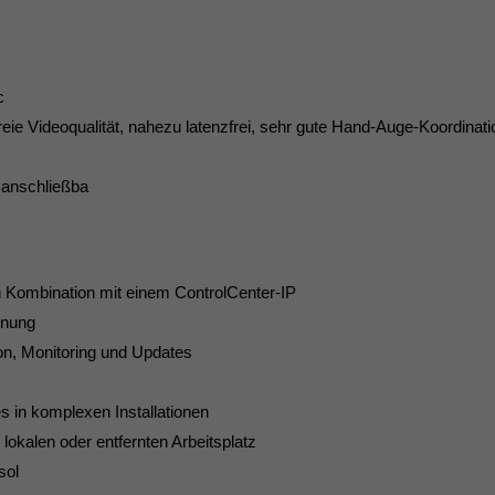
c
reie Videoqualität, nahezu latenzfrei, sehr gute Hand-Auge-Koordinati
e anschließba
in Kombination mit einem ControlCenter-IP
enung
ion, Monitoring und Updates
 in komplexen Installationen
okalen oder entfernten Arbeitsplatz
sol