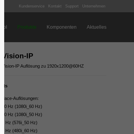
Kundenservice
Kontakt
Support
Unternehmen
About us
trol
Produkte
Komponenten
Aktuelles
Lorem ipsum dolor sit amet,
consectetuer adipiscing elit.
Aenean commodo ligula eget dolor.
Vision-IP
Aenean massa. Cum sociis natoque
penatibus et magnis dis parturient
I-Vision-IP Auflösung zu 1920x1200@60HZ
montes, nascetur ridiculus mus. Donec
quam felis, ultricies nec.
ghts
terlace-Auflösungen:
 60 Hz (1080i_60 Hz)
 50 Hz (1080i_50 Hz)
50 Hz (576i_50 Hz)
60 Hz (480i_60 Hz)