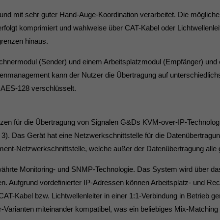
und mit sehr guter Hand-Auge-Koordination verarbeitet. Die mögliche 
rfolgt komprimiert und wahlweise über CAT-Kabel oder Lichtwellenleit
renzen hinaus.
hnermodul (Sender) und einem Arbeitsplatzmodul (Empfänger) und 
tenmanagement kann der Nutzer die Übertragung auf unterschiedlichs
t AES-128 verschlüsselt.
tzen für die Übertragung von Signalen G&Ds KVM-over-IP-Technologie.
). Das Gerät hat eine Netzwerkschnittstelle für die Datenübertragu
ent-Netzwerkschnittstelle, welche außer der Datenübertragung alle g
ährte Monitoring- und SNMP-Technologie. Das System wird über das 
en. Aufgrund vordefinierter IP-Adressen können Arbeitsplatz- und Re
CAT-Kabel bzw. Lichtwellenleiter in einer 1:1-Verbindung in Betrieb
-Varianten miteinander kompatibel, was ein beliebiges Mix-Matching u