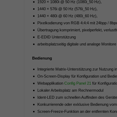
1920 × 1080i @ 50 Hz (1080i_50 Hz),
1440 × 576i @ 50 Hz (576i_50 Hz),
1440 × 480i @ 60 Hz (480i_60 Hz),
Pixelkodierung von RGB 4:4:4 mit 24bpp / 8bp
Übertragung komprimiert, pixelperfekt, verlustf
E-EDID Unterstützung
arbeitsplatzseitig digitale und analoge Monitor
Bedienung
Integrierte Matrix-Unterstützung zur Nutzung 
On-Screen-Display für Konfiguration und Bedi
Webapplikation
Config Panel 21
für Konfigurat
Lokaler Arbeitsplatz am Rechnermodul
Ident-LED zum schnellen Auffinden des Gerätes
Konkurrierende oder exklusive Bedienung vom l
Screen-Freeze-Funktion an der entfernten Kon