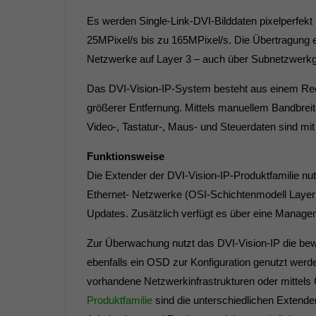
Es werden Single-Link-DVI-Bilddaten pixelperfekt 
25MPixel/s bis zu 165MPixel/s. Die Übertragung e
Netzwerke auf Layer 3 – auch über Subnetzwerkg
Das DVI-Vision-IP-System besteht aus einem Rec
größerer Entfernung. Mittels manuellem Bandbrei
Video-, Tastatur-, Maus- und Steuerdaten sind mi
Funktionsweise
Die Extender der DVI-Vision-IP-Produktfamilie nu
Ethernet- Netzwerke (OSI-Schichtenmodell Layer 3
Updates. Zusätzlich verfügt es über eine Managem
Zur Überwachung nutzt das DVI-Vision-IP die bew
ebenfalls ein OSD zur Konfiguration genutzt werd
vorhandene Netzwerkinfrastrukturen oder mittels 
Produktfamilie
sind die unterschiedlichen Extender