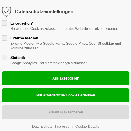
Datenschutzeinstellungen
ort
Get in touch
Erforderlich*
Leitstände
MultiViewer
V-MultiCon
Notwendige Cookies zulassen damit die Website korrekt funktioniert
sum dolor sit amet:
Cybersteel Inc.
376-293 City Road, Suite 600
Externe Medien
Externe Medien wie Google Fonts, Google Maps, OpenStreetMap und
San Francisco, CA 94102
Youtube zulassen
4h
ADDERLi
Statistik
/ 365days
Have any questions?
Google Analytics und Matomo Analytics zulassen
ADDERLink Inf
+44 1234 567 890
Drop us a line
Produkthighli
info@yourdomain.com
 support for our customers
ri 8:00am - 5:00pm
(GMT +1)
Intuitives, mult
verschiedene 
Einstellbare B
Einfaches zent
Datenschutz
Impressum
Cookie-Details
Offene API für