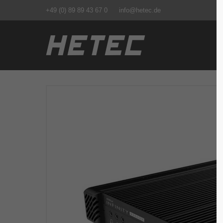
+49 (0) 89 89 43 67 0
info@hetec.de
Login
Supp
Benutzername
Lorem ip
2
Passwort
We offer
Anmelden
Mon - F
Register
|
Lost your password?