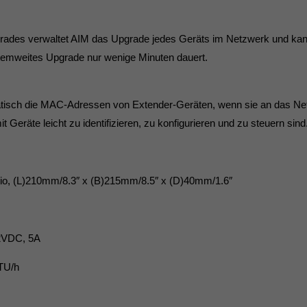
ades verwaltet AIM das Upgrade jedes Geräts im Netzwerk und kann
stemweites Upgrade nur wenige Minuten dauert.
matisch die MAC-Adressen von Extender-Geräten, wenn sie an das Ne
Geräte leicht zu identifizieren, zu konfigurieren und zu steuern sind
tio, (L)210mm/8.3″ x (B)215mm/8.5″ x (D)40mm/1.6″
2VDC, 5A
TU/h