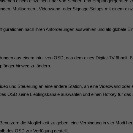
ischen einem einzelnen Paar von Sender- und Empfängergeräten z
ndungen, Multiscreen-, Videowand- oder Signage-Setups mit einem einz
igurationen nach ihren Anforderungen auswählen und als globale Ein
dungen aus einem intuitiven OSD, das dem eines Digital-TV ähnelt.
pfänger hinweg zu ändern.
o und Steuerung an eine andere Station, an eine Videowand oder ei
 des OSD seine Lieblingskanäle auswählen und einen Hotkey für da
nutzern die Möglichkeit zu geben, eine Verbindung in vier Modi herzu
alb des OSD zur Verfügung gestellt.