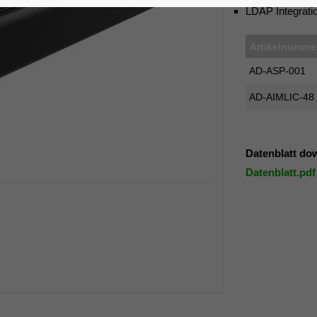
LDAP Integrati
Artikelnumme
AD-ASP-001
AD-AIMLIC-48
Datenblatt do
Datenblatt.pdf