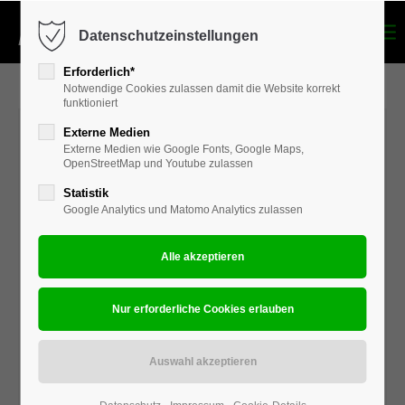
Datenschutzeinstellungen
Login
Erforderlich*
Benutzername
Notwendige Cookies zulassen damit die Website korrekt
funktioniert
Externe Medien
Externe Medien wie Google Fonts, Google Maps,
Passwort
OpenStreetMap und Youtube zulassen
Statistik
Google Analytics und Matomo Analytics zulassen
Anmelden
Register
|
Lost your password?
Support
Lorem ipsum dolor sit amet: