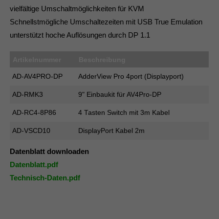
info@yourdomain.com
vielfältige Umschaltmöglichkeiten für KVM
Schnellstmögliche Umschaltezeiten mit USB True Emulation
About us
unterstützt hoche Auflösungen durch DP 1.1
Lorem ipsum dolor sit amet, consectetuer
adipiscing elit.
Artikelnummer
Beschreibung
Aenean commodo ligula eget dolor. Aenean massa.
AD-AV4PRO-DP
AdderView Pro 4port (Displayport)
Cum sociis natoque penatibus et magnis dis parturient
AD-RMK3
9" Einbaukit für AV4Pro-DP
montes, nascetur ridiculus mus. Donec quam felis,
ultricies nec.
AD-RC4-8P86
4 Tasten Switch mit 3m Kabel
AD-VSCD10
DisplayPort Kabel 2m
Datenblatt downloaden
Datenblatt.pdf
Technisch-Daten.pdf