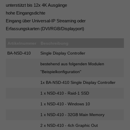
info@yourdomain.com
unterstützt bis 12x 4K Ausgänge
hohe Eingangsdichte
About us
Eingang über Universal-IP Streaming oder
Lorem ipsum dolor sit amet, consectetuer
Erfassungskarten (DVI/RGB/Displayport)
adipiscing elit.
Artikelnummer
Beschreibung
Aenean commodo ligula eget dolor. Aenean massa.
Cum sociis natoque penatibus et magnis dis parturient
BA-NSD-410
Single Display Controller
montes, nascetur ridiculus mus. Donec quam felis,
bestehend aus folgenden Modulen
ultricies nec.
"Beispielkonfiguration"
1x BA-NSD-410 Single Display Controller
1 x NSD-410 - Raid-1 SSD
1 x NSD-410 - Windows 10
1 x NSD-410 - 32GB Main Memory
2 x NSD-410 - 4ch Graphic Out