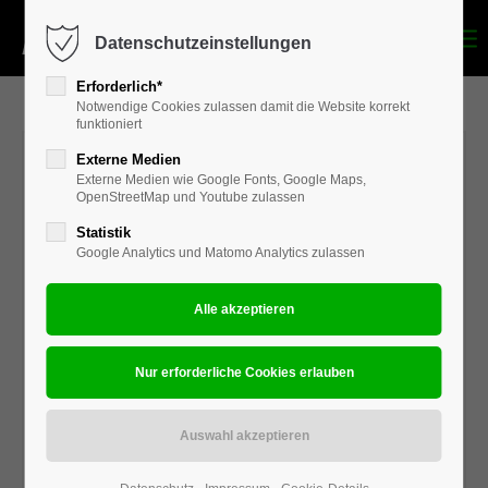
Datenschutzeinstellungen
Login
Erforderlich*
Benutzername
Notwendige Cookies zulassen damit die Website korrekt
funktioniert
Externe Medien
Externe Medien wie Google Fonts, Google Maps,
Passwort
OpenStreetMap und Youtube zulassen
Statistik
Google Analytics und Matomo Analytics zulassen
Anmelden
Register
|
Lost your password?
Support
Lorem ipsum dolor sit amet: